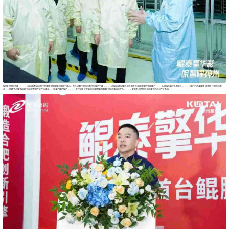
NO钱包数码总裁、、、、NO钱包数码信创控股董事长陈振坤在致辞中表示：首台鲲鹏技术路线商用电脑的下线，，，，是NO钱包鲲泰扎根合肥五年来最重要的里程碑之一。。从2021年落户合肥至今，，，，我们已形成鲲鹏+昇腾全技术路线布
局，，构建了从服务器到PC的完整国产化产品体系。。这条产线的投产，，，，不仅填补了安徽省在鲲鹏技术路线PC制造领域的空白，，，，更助力合肥打造全国领先的信创产业基地。。。